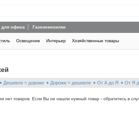
 для офиса
Газонокосилки
стиль
Освещение
Интерьер
Хозяйственные товары
жей
Дешевле > дороже
Дороже > дешевле
От А до Я
От Я 
ии нет товаров. Если Вы не нашли нужный товар - обратитесь в слу