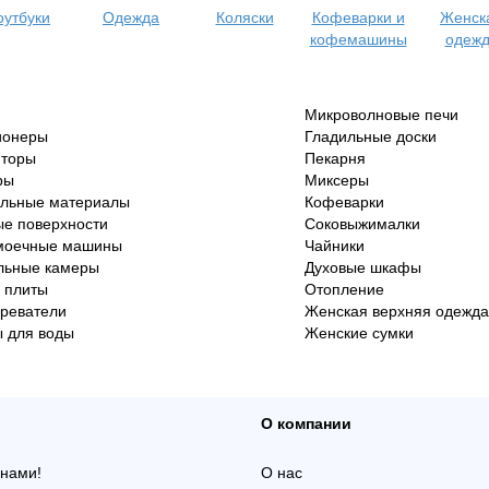
оутбуки
Одежда
Коляски
Кофеварки и
Женск
кофемашины
одеж
Микроволновые печи
ионеры
Гладильные доски
яторы
Пекарня
ры
Миксеры
ельные материалы
Кофеварки
е поверхности
Соковыжималки
моечные машины
Чайники
льные камеры
Духовые шкафы
 плиты
Отопление
реватели
Женская верхняя одежда
 для воды
Женские сумки
О компании
 нами!
О нас