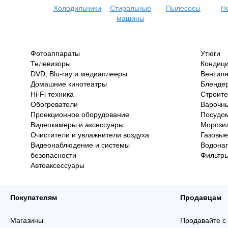
Холодильники
Стиральные
Пылесосы
Н
машины
Фотоаппараты
Утюги
Телевизоры
Кондиц
DVD, Blu-ray и медиаплееры
Вентил
Домашние кинотеатры
Бленде
Hi-Fi техника
Строит
Обогреватели
Варочны
Проекционное оборудование
Посудо
Видеокамеры и аксессуары
Морози
Очистители и увлажнители воздуха
Газовые
Видеонаблюдение и системы
Водонаг
безопасности
Фильтры
Автоаксессуары
Покупателям
Продавцам
Магазины
Продавайте с