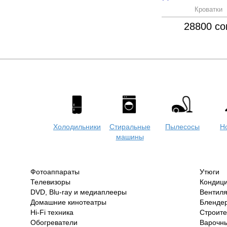
Кроватки
Кроватки
8500 сом
28800 с
Холодильники
Стиральные
Пылесосы
Н
машины
Фотоаппараты
Утюги
Телевизоры
Кондиц
DVD, Blu-ray и медиаплееры
Вентил
Домашние кинотеатры
Бленде
Hi-Fi техника
Строит
Обогреватели
Варочны