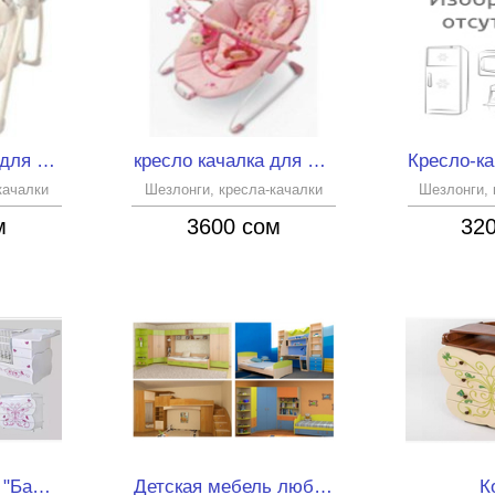
Детские качели для малышей
кресло качалка для новорожденных
качалки
Шезлонги, кресла-качалки
Шезлонги, 
м
3600 сом
32
Детская мебель "Бабочка"
Детская мебель любой сложности на заказ!
К