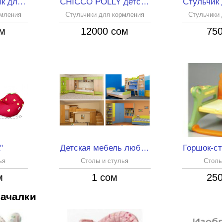
детский стульчик для кормления CHICCO POLLY 2 в 1
CHICCO POLLY детский стульчик для кормления
рмления
Стульчики для кормления
Стульчики
ом
12000 сом
75
"
Детская мебель любой сложности на заказ!
ья
Столы и стулья
Столы
м
1 сом
25
качалки