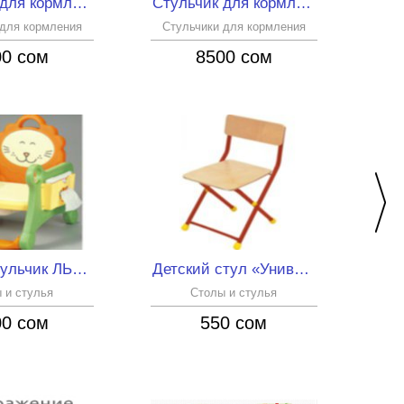
Стульчик для кормления mama love
Стульчик для кормления Pierre Cardin
 для кормления
Стульчики для кормления
Ст
00 сом
8500 сом
Горшок-стульчик ЛЬВЕНОК с игровым блоком
Детский стул «Универсал», фанера (арт. СТФ1)
 и стулья
Столы и стулья
00 сом
550 сом