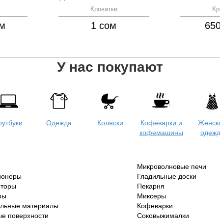
Кроватки
Кр
ом
1 сом
65
У нас покупают
оутбуки
Одежда
Коляски
Кофеварки и
Женск
кофемашины
одеж
Микроволновые печи
ионеры
Гладильные доски
яторы
Пекарня
ры
Миксеры
ельные материалы
Кофеварки
е поверхности
Соковыжималки