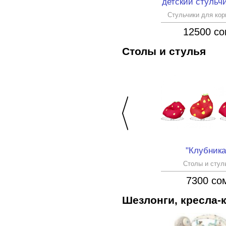
din
Стульчик для кормления 2в1
Стульчики для кормления
Стульчики для ко
6700 сом
12500 с
Столы и стулья
Ф1)
Комплект «Тачки» (арт. Д2Т)
"Клубника
Столы и стулья
Столы и стул
1890 сом
7300 со
Шезлонги, кресла-