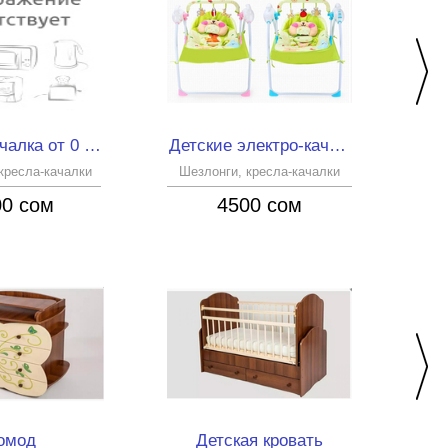
Кресло-качалка от 0 до 3 лет
Детские электро-качели (Baby Cradle)
кресла-качалки
Шезлонги, кресла-качалки
Шез
00 сом
4500 сом
омод
Детская кровать