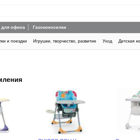
 для офиса
Газонокосилки
лки и поездки
Игрушки, творчество, развитие
Уход
Детская к
мления